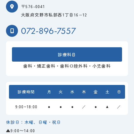
〒576-0041
大阪府交野市私部西1丁目16−12
072-896-7557
診療科目
歯科・矯正歯科・歯科口腔外科・小児歯科
診療時間
月
火
水
木
金
土
日
9:00~18:00
●
●
●
／
●
▲
／
休診日：木曜、日曜・祝日
▲9:00〜14:00