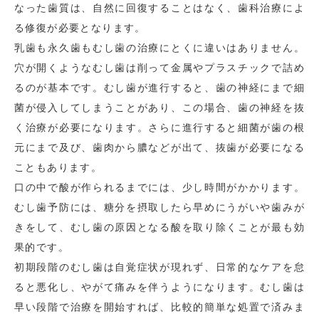
なった歯質は、自然に回復することはなく、歯科治療によ
る修復が必要となります。
乳歯も永久歯もむし歯の治療にとくに違いはありません。
穴が開くようなむし歯は削って金属やプラスチックで詰め
るのが基本です。むし歯が進行すると、歯の神経にまで細
菌が侵入してしまうことがあり、この場合、歯の神経を抜
く治療が必要になります。さらに進行すると細菌が歯の根
元にまで及び、歯肉から膿などが出て、抜歯が必要になる
こともあります。
口の中で酸が作られるまでには、少し時間がかかります。
むし歯予防には、糖分を摂取したら早めにうがいや歯みが
きをして、むし歯の原因となる酸を取り除くことが最も効
果的です。
初期段階のむし歯は自覚症状が現れず、日常的なケアを怠
ると悪化し、やがて痛みを伴うようになります。むし歯は
早い段階で治療を開始すれば、比較的簡単な処置で済みま